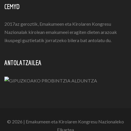
CEMYD
2017az geroztik, Emakumeen eta Kirolaren Kongresu
Nazionalak kirolean emakumeei eragiten dieten arazoak
ikuspegi guztietatik jorratzeko bilera bat antolatu du.
ANTOLATZAILEA
© 2026 | Emakumeen eta Kirolaren Kongresu Nazionaleko
Elkartea