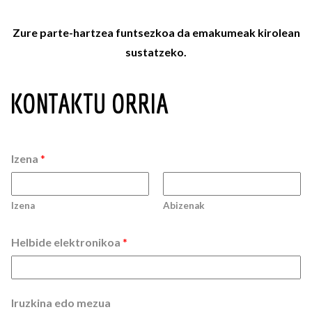
Zure parte-hartzea funtsezkoa da emakumeak kirolean
sustatzeko.
KONTAKTU ORRIA
Izena
*
Izena
Abizenak
Helbide elektronikoa
*
Iruzkina edo mezua