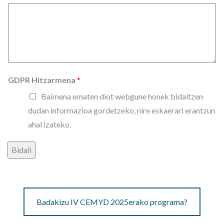
GDPR Hitzarmena
*
Baimena ematen diot webgune honek bidaltzen
dudan informazioa gordetzeko, nire eskaerari erantzun
ahal izateko.
Bidali
Badakizu IV CEMYD 2025erako programa?