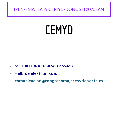
IZEN-EMATEA IV CEMYD-DONOSTI 2025EAN
CEMYD
MUGIKORRA: +34 663 776 417
Helbide elektronikoa:
comunicacion@congresomujeresydeporte.es