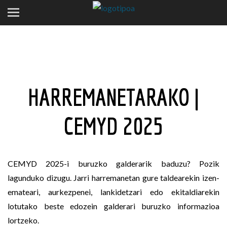
HARREMANETARAKO |
CEMYD 2025
CEMYD 2025-i buruzko galderarik baduzu? Pozik
lagunduko dizugu. Jarri harremanetan gure taldearekin izen-
emateari, aurkezpenei, lankidetzari edo ekitaldiarekin
lotutako beste edozein galderari buruzko informazioa
lortzeko.