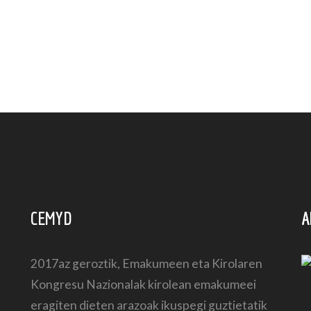
CEMYD
A
2017az geroztik, Emakumeen eta Kirolaren
Kongresu Nazionalak kirolean emakumeei
eragiten dieten arazoak ikuspegi guztietatik