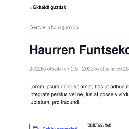
« Ekitaldi guztiak
Gertaera hau igaro da.
Haurren Funtseko
2022ko otsailaren 13a
-
2022ko otsailaren 28
Lorem ipsum dolor sit amet, has ut adhuc ma
integrate persius vel ne, ius at posse vivir
luptatum, pro iracundi.
XEHETASUNAK
Gehitu egutegiari