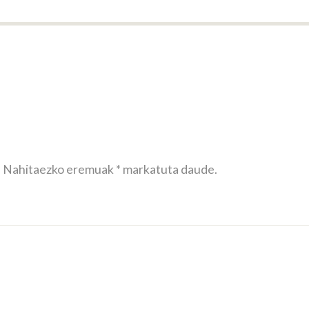
.
Nahitaezko eremuak
*
markatuta daude.