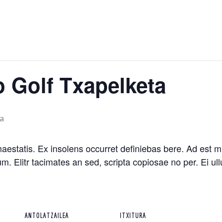
 Golf Txapelketa
a
estatis. Ex insolens occurret definiebas bere. Ad est mut
dum. Elitr tacimates an sed, scripta copiosae no per. Ei 
ANTOLATZAILEA
ITXITURA