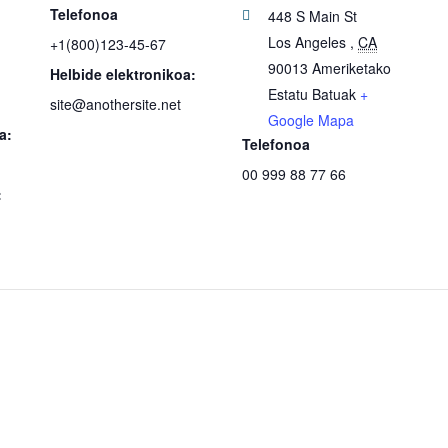
Telefonoa
448 S Main St
Los Angeles
,
CA
+1(800)123-45-67
90013
Ameriketako
Helbide elektronikoa:
Estatu Batuak
+
site@anothersite.net
Google Mapa
a:
Telefonoa
00 999 88 77 66
: