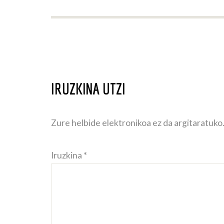
IRUZKINA UTZI
Zure helbide elektronikoa ez da argitaratuko
Iruzkina *