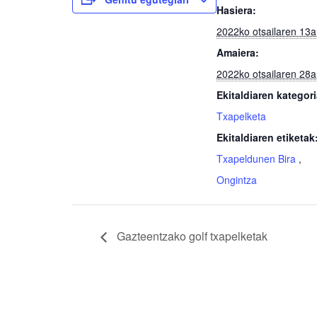
Hasiera:
2022ko otsailaren 13a
Amaiera:
2022ko otsailaren 28a
Ekitaldiaren kategori
Txapelketa
Ekitaldiaren etiketak
Txapeldunen Bira
,
Ongintza
Gazteentzako golf txapelketak