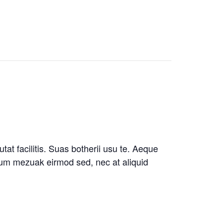
at facilitis. Suas botherii usu te. Aeque
ullum mezuak eirmod sed, nec at aliquid