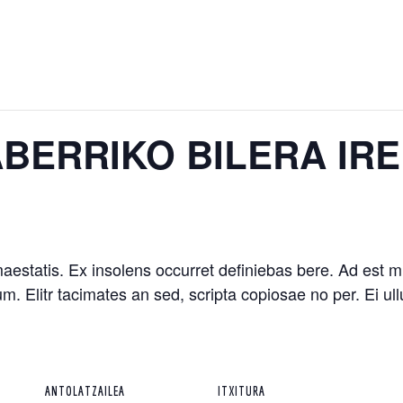
BERRIKO BILERA IRE
estatis. Ex insolens occurret definiebas bere. Ad est mut
dum. Elitr tacimates an sed, scripta copiosae no per. Ei 
ANTOLATZAILEA
ITXITURA