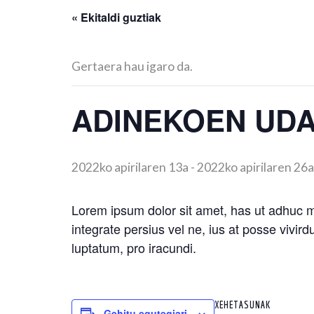
« Ekitaldi guztiak
Gertaera hau igaro da.
ADINEKOEN UDA
2022ko apirilaren 13a
-
2022ko apirilaren 26a
Lorem ipsum dolor sit amet, has ut adhuc ma
integrate persius vel ne, ius at posse vivir
luptatum, pro iracundi.
XEHETASUNAK
Gehitu egutegiari