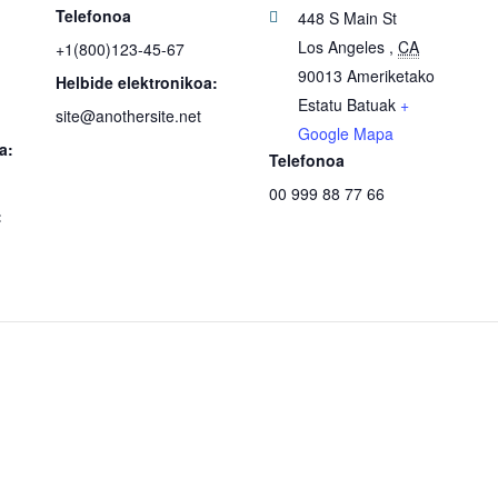
Telefonoa
448 S Main St
Los Angeles
,
CA
+1(800)123-45-67
90013
Ameriketako
Helbide elektronikoa:
Estatu Batuak
+
site@anothersite.net
Google Mapa
a:
Telefonoa
00 999 88 77 66
: