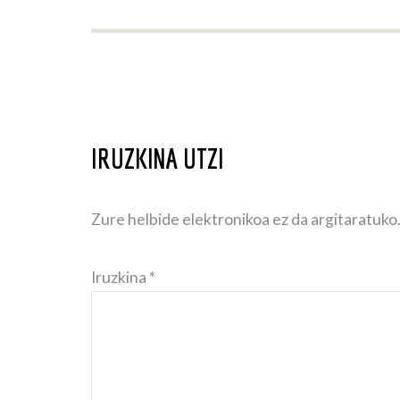
IRUZKINA UTZI
Zure helbide elektronikoa ez da argitaratuko
Iruzkina *