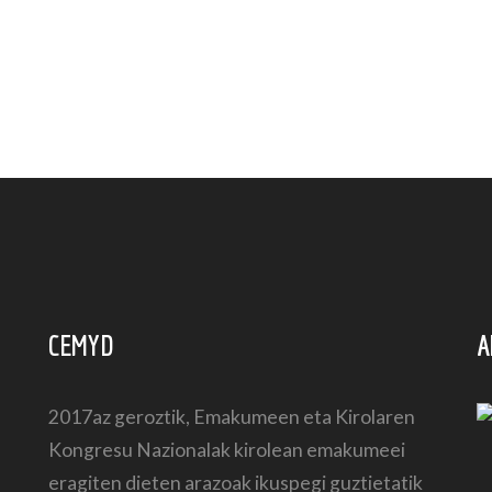
CEMYD
A
2017az geroztik, Emakumeen eta Kirolaren
Kongresu Nazionalak kirolean emakumeei
eragiten dieten arazoak ikuspegi guztietatik