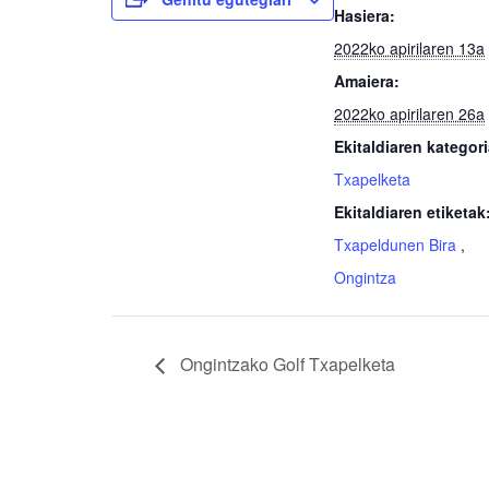
Hasiera:
2022ko apirilaren 13a
Amaiera:
2022ko apirilaren 26a
Ekitaldiaren kategori
Txapelketa
Ekitaldiaren etiketak
Txapeldunen Bira
,
Ongintza
Ongintzako Golf Txapelketa