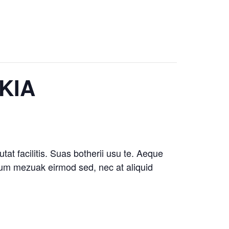
KIA
at facilitis. Suas botherii usu te. Aeque
ullum mezuak eirmod sed, nec at aliquid