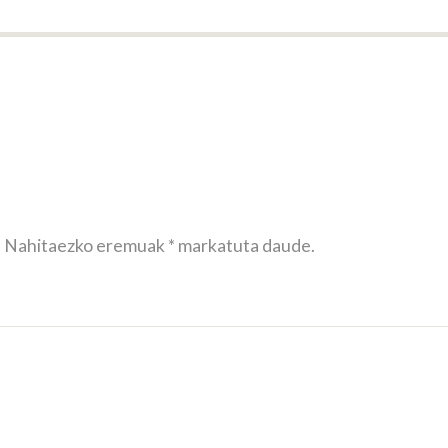
.
Nahitaezko eremuak
*
markatuta daude.