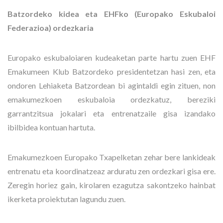
Batzordeko kidea eta EHFko (Europako Eskubaloi
Federazioa) ordezkaria
Europako eskubaloiaren kudeaketan parte hartu zuen EHF
Emakumeen Klub Batzordeko presidentetzan hasi zen, eta
ondoren Lehiaketa Batzordean bi agintaldi egin zituen, non
emakumezkoen eskubaloia ordezkatuz, bereziki
garrantzitsua jokalari eta entrenatzaile gisa izandako
ibilbidea kontuan hartuta.
Emakumezkoen Europako Txapelketan zehar bere lankideak
entrenatu eta koordinatzeaz arduratu zen ordezkari gisa ere.
Zeregin horiez gain, kirolaren ezagutza sakontzeko hainbat
ikerketa proiektutan lagundu zuen.