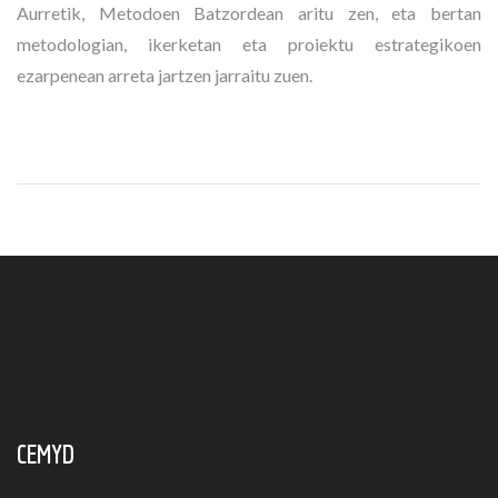
Aurretik, Metodoen Batzordean aritu zen, eta bertan
metodologian, ikerketan eta proiektu estrategikoen
ezarpenean arreta jartzen jarraitu zuen.
CEMYD