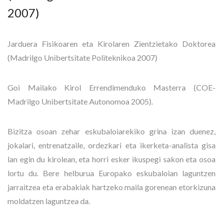
2007)
Jarduera Fisikoaren eta Kirolaren Zientzietako Doktorea
(Madrilgo Unibertsitate Politeknikoa 2007)
Goi Mailako Kirol Errendimenduko Masterra (COE-
Madrilgo Unibertsitate Autonomoa 2005).
Bizitza osoan zehar eskubaloiarekiko grina izan duenez,
jokalari, entrenatzaile, ordezkari eta ikerketa-analista gisa
lan egin du kirolean, eta horri esker ikuspegi sakon eta osoa
lortu du. Bere helburua Europako eskubaloian laguntzen
jarraitzea eta erabakiak hartzeko maila gorenean etorkizuna
moldatzen laguntzea da.