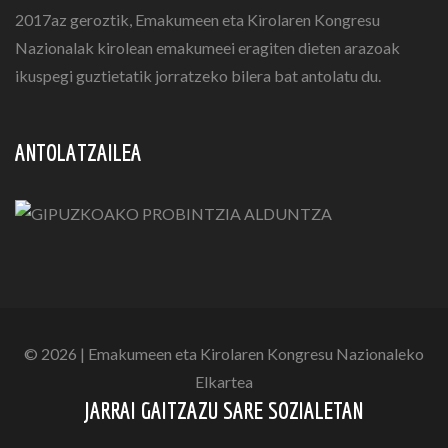
2017az geroztik, Emakumeen eta Kirolaren Kongresu
Nazionalak kirolean emakumeei eragiten dieten arazoak
ikuspegi guztietatik jorratzeko bilera bat antolatu du.
ANTOLATZAILEA
© 2026 | Emakumeen eta Kirolaren Kongresu Nazionaleko
Elkartea
JARRAI GAITZAZU SARE SOZIALETAN