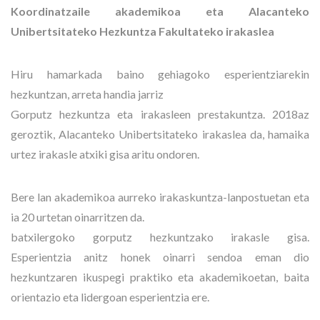
Koordinatzaile akademikoa eta Alacanteko
Unibertsitateko Hezkuntza Fakultateko irakaslea
Hiru hamarkada baino gehiagoko esperientziarekin
hezkuntzan, arreta handia jarriz
Gorputz hezkuntza eta irakasleen prestakuntza. 2018az
geroztik, Alacanteko Unibertsitateko irakaslea da, hamaika
urtez irakasle atxiki gisa aritu ondoren.
Bere lan akademikoa aurreko irakaskuntza-lanpostuetan eta
ia 20 urtetan oinarritzen da.
batxilergoko gorputz hezkuntzako irakasle gisa.
Esperientzia anitz honek oinarri sendoa eman dio
hezkuntzaren ikuspegi praktiko eta akademikoetan, baita
orientazio eta lidergoan esperientzia ere.