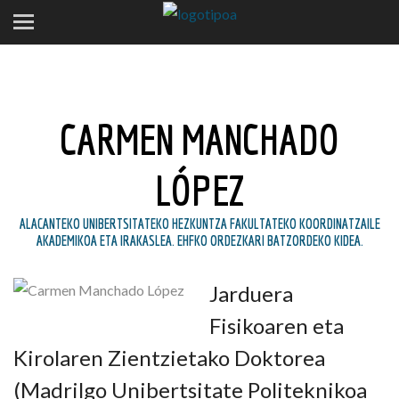
CARMEN MANCHADO
LÓPEZ
ALACANTEKO UNIBERTSITATEKO HEZKUNTZA FAKULTATEKO KOORDINATZAILE
AKADEMIKOA ETA IRAKASLEA. EHFKO ORDEZKARI BATZORDEKO KIDEA.
Jarduera
Fisikoaren eta
Kirolaren Zientzietako Doktorea
(Madrilgo Unibertsitate Politeknikoa