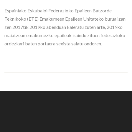
Espainiako Eskubaloi Federazioko Epaileen Batzorde
Teknikoko (ETE) Emakumeen Epaileen Unitateko burua izan
zen 2017tik 2019ko abenduan kaleratu zuten arte, 2019ko
maiatzean emakumezko epaileak iraindu zituen federazioko
ordezkari baten portaera sexista salatu ondoren.