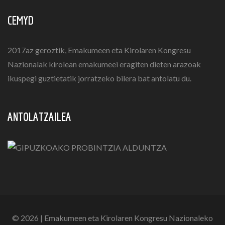
CEMYD
2017az geroztik, Emakumeen eta Kirolaren Kongresu
Nazionalak kirolean emakumeei eragiten dieten arazoak
ikuspegi guztietatik jorratzeko bilera bat antolatu du.
ANTOLATZAILEA
© 2026 | Emakumeen eta Kirolaren Kongresu Nazionaleko