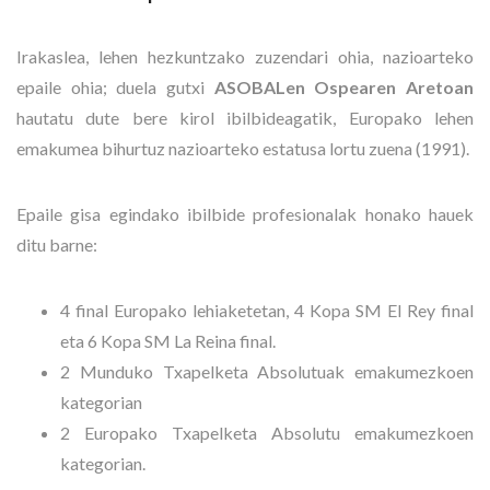
Irakaslea, lehen hezkuntzako zuzendari ohia, nazioarteko
epaile ohia; duela gutxi
ASOBALen Ospearen Aretoan
hautatu dute bere kirol ibilbideagatik, Europako lehen
emakumea bihurtuz nazioarteko estatusa lortu zuena (1991).
Epaile gisa egindako ibilbide profesionalak honako hauek
ditu barne:
4 final Europako lehiaketetan, 4 Kopa SM El Rey final
eta 6 Kopa SM La Reina final.
2 Munduko Txapelketa Absolutuak emakumezkoen
kategorian
2 Europako Txapelketa Absolutu emakumezkoen
kategorian.