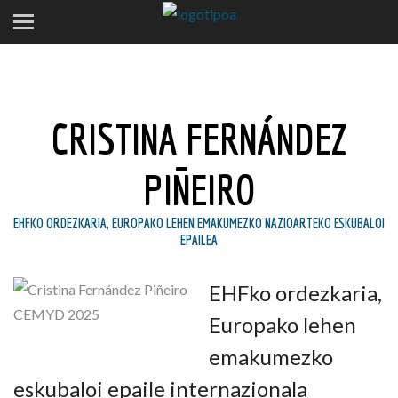
CRISTINA FERNÁNDEZ
PIÑEIRO
EHFKO ORDEZKARIA, EUROPAKO LEHEN EMAKUMEZKO NAZIOARTEKO ESKUBALOI
EPAILEA
EHFko ordezkaria,
Europako lehen
emakumezko
eskubaloi epaile internazionala