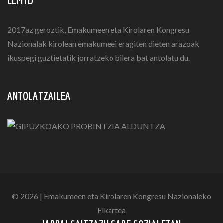
CEMYD
2017az geroztik, Emakumeen eta Kirolaren Kongresu
Nazionalak kirolean emakumeei eragiten dieten arazoak
ikuspegi guztietatik jorratzeko bilera bat antolatu du.
ANTOLATZAILEA
© 2026 | Emakumeen eta Kirolaren Kongresu Nazionaleko
Elkartea