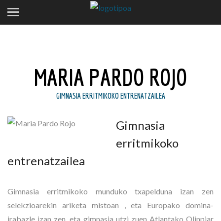
MARIA PARDO ROJO
GIMNASIA ERRITMIKOKO ENTRENATZAILEA
Gimnasia
erritmikoko
entrenatzailea
Gimnasia erritmikoko munduko txapelduna izan zen
selekzioarekin
ariketa mistoan
, eta
Europako domina-
irabazle izan zen, eta gimnasia utzi zuen Atlantako Olinpiar