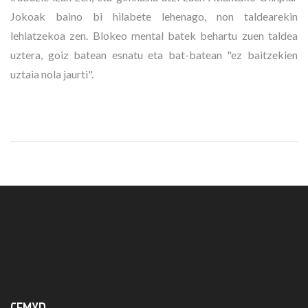
Jokoak baino bi hilabete lehenago, non taldearekin
lehiatzekoa zen. Blokeo mental batek behartu zuen
taldea
uztera, goiz batean esnatu eta bat-batean "ez baitzekien
uztaia nola jaurti".