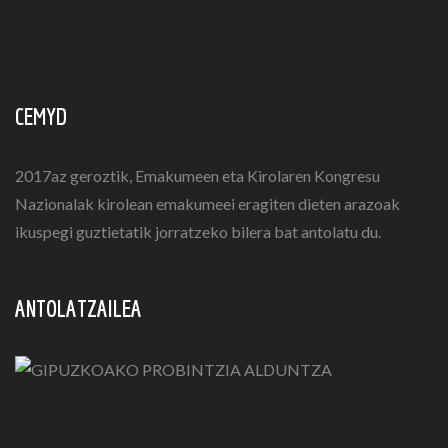
CEMYD
2017az geroztik, Emakumeen eta Kirolaren Kongresu
Nazionalak kirolean emakumeei eragiten dieten arazoak
ikuspegi guztietatik jorratzeko bilera bat antolatu du.
ANTOLATZAILEA