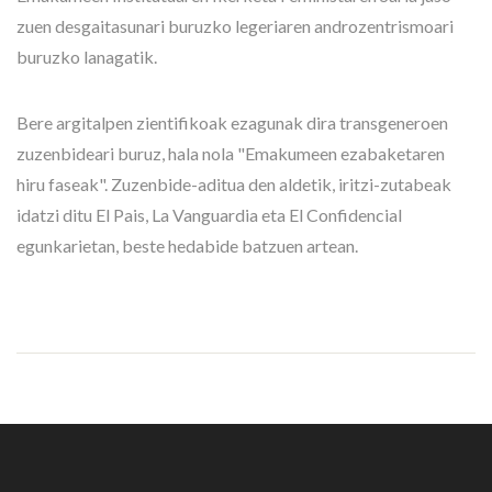
zuen desgaitasunari buruzko legeriaren androzentrismoari
buruzko lanagatik.
Bere argitalpen zientifikoak ezagunak dira transgeneroen
zuzenbideari buruz, hala nola "Emakumeen ezabaketaren
hiru faseak". Zuzenbide-aditua den aldetik, iritzi-zutabeak
idatzi ditu El Pais, La Vanguardia eta El Confidencial
egunkarietan, beste hedabide batzuen artean.