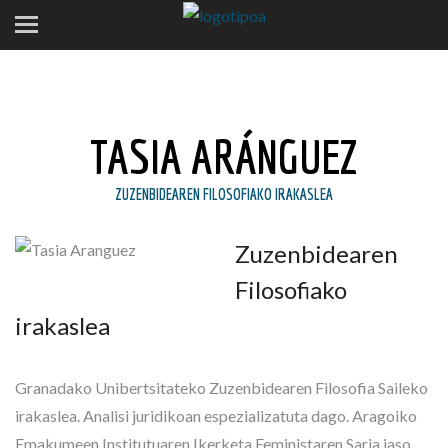
TASIA ARÁNGUEZ
ZUZENBIDEAREN FILOSOFIAKO IRAKASLEA
Zuzenbidearen
Filosofiako
irakaslea
Granadako Unibertsitateko Zuzenbidearen Filosofia Saileko
irakaslea. Analisi juridikoan espezializatuta dago. Aragoiko
Emakumeen Institutuaren Ikerketa Feministaren Saria jaso