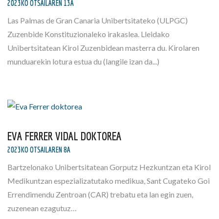
2023KO OTSAILAREN 13A
Las Palmas de Gran Canaria Unibertsitateko (ULPGC)
Zuzenbide Konstituzionaleko irakaslea. Lleidako
Unibertsitatean Kirol Zuzenbidean masterra du. Kirolaren
munduarekin lotura estua du (langile izan da...)
EVA FERRER VIDAL DOKTOREA
2023KO OTSAILAREN 8A
Bartzelonako Unibertsitatean Gorputz Hezkuntzan eta Kirol
Medikuntzan espezializatutako medikua, Sant Cugateko Goi
Errendimendu Zentroan (CAR) trebatu eta lan egin zuen,
zuzenean ezagutuz…