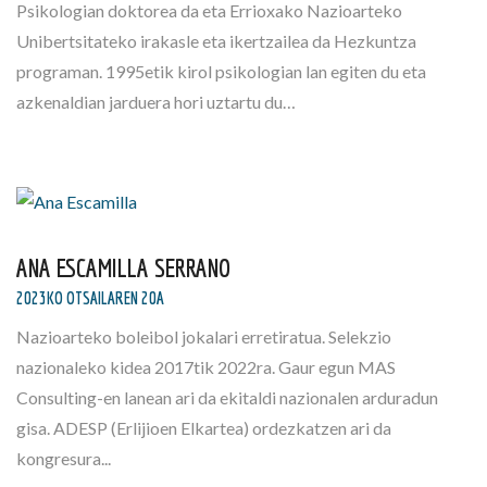
Psikologian doktorea da eta Errioxako Nazioarteko
Unibertsitateko irakasle eta ikertzailea da Hezkuntza
programan. 1995etik kirol psikologian lan egiten du eta
azkenaldian jarduera hori uztartu du…
ANA ESCAMILLA SERRANO
2023KO OTSAILAREN 20A
Nazioarteko boleibol jokalari erretiratua. Selekzio
nazionaleko kidea 2017tik 2022ra. Gaur egun MAS
Consulting-en lanean ari da ekitaldi nazionalen arduradun
gisa. ADESP (Erlijioen Elkartea) ordezkatzen ari da
kongresura...