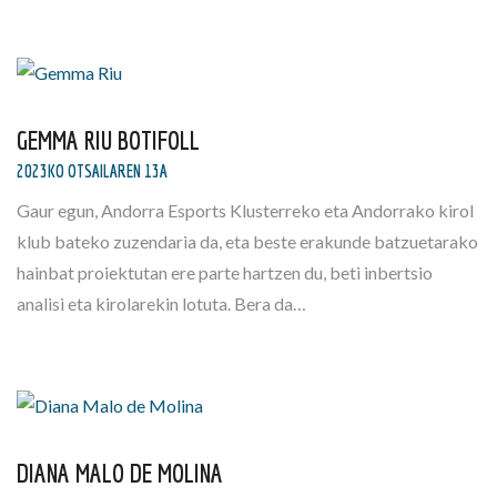
GEMMA RIU BOTIFOLL
2023KO OTSAILAREN 13A
Gaur egun, Andorra Esports Klusterreko eta Andorrako kirol
klub bateko zuzendaria da, eta beste erakunde batzuetarako
hainbat proiektutan ere parte hartzen du, beti inbertsio
analisi eta kirolarekin lotuta. Bera da…
DIANA MALO DE MOLINA