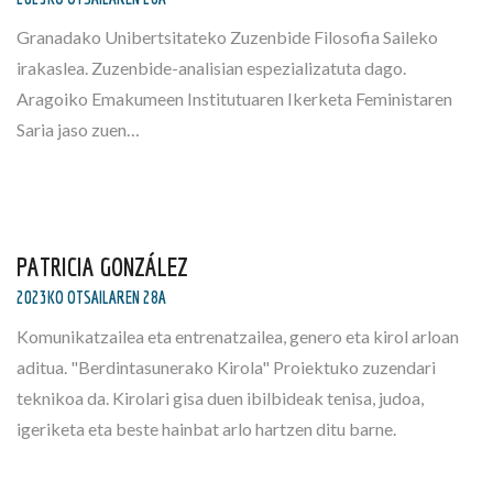
Granadako Unibertsitateko Zuzenbide Filosofia Saileko
irakaslea. Zuzenbide-analisian espezializatuta dago.
Aragoiko Emakumeen Institutuaren Ikerketa Feministaren
Saria jaso zuen…
PATRICIA GONZÁLEZ
2023KO OTSAILAREN 28A
Komunikatzailea eta entrenatzailea, genero eta kirol arloan
aditua. "Berdintasunerako Kirola" Proiektuko zuzendari
teknikoa da. Kirolari gisa duen ibilbideak tenisa, judoa,
igeriketa eta beste hainbat arlo hartzen ditu barne.