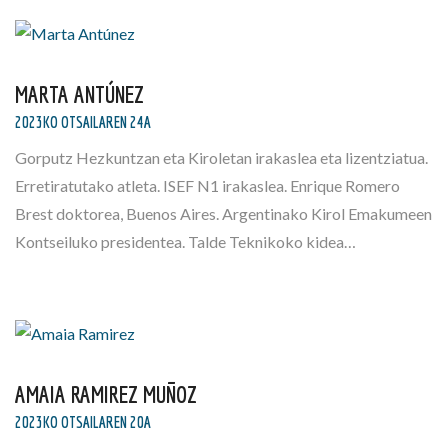
MARTA ANTÚNEZ
2023KO OTSAILAREN 24A
Gorputz Hezkuntzan eta Kiroletan irakaslea eta lizentziatua.
Erretiratutako atleta. ISEF N1 irakaslea. Enrique Romero
Brest doktorea, Buenos Aires. Argentinako Kirol Emakumeen
Kontseiluko presidentea. Talde Teknikoko kidea…
AMAIA RAMIREZ MUÑOZ
2023KO OTSAILAREN 20A