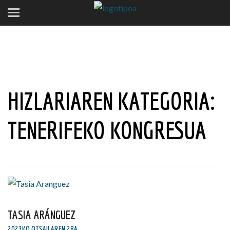
HIZLARIAREN KATEGORIA:
TENERIFEKO KONGRESUA
TASIA ARÁNGUEZ
2023KO OTSAILAREN 28A