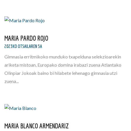
MARIA PARDO ROJO
2023KO OTSAILAREN 5A
Gimnasia erritmikoko munduko txapelduna selekzioarekin
ariketa mistoan, Europako domina irabazi zuena Atlantako
Olinpiar Jokoak baino bi hilabete lehenago gimnasia utzi
zuena...
MARIA BLANCO ARMENDARIZ