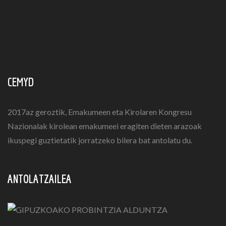
CEMYD
2017az geroztik, Emakumeen eta Kirolaren Kongresu
Nazionalak kirolean emakumeei eragiten dieten arazoak
ikuspegi guztietatik jorratzeko bilera bat antolatu du.
ANTOLATZAILEA