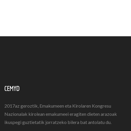
ORRIALDEKATZEA
CEMYD
2017az geroztik, Emakumeen eta Kirolaren Kongresu
Nazionalak kirolean emakumeei eragiten dieten arazoak
ikuspegi guztietatik jorratzeko bilera bat antolatu du.