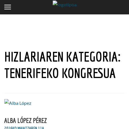
HIZLARIAREN KATEGORIA:
TENERIFEKO KONGRESUA
ALBA LÓPEZ PÉREZ
2016KO MAIATZAREN 11A