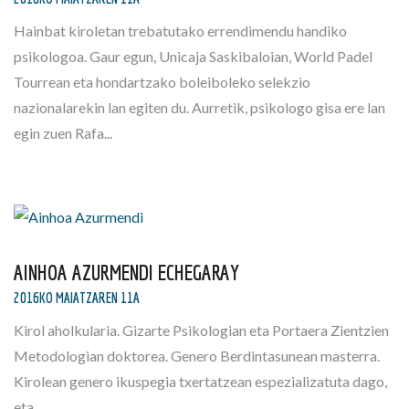
Hainbat kiroletan trebatutako errendimendu handiko
psikologoa. Gaur egun, Unicaja Saskibaloian, World Padel
Tourrean eta hondartzako boleiboleko selekzio
nazionalarekin lan egiten du. Aurretik, psikologo gisa ere lan
egin zuen Rafa...
AINHOA AZURMENDI ECHEGARAY
2016KO MAIATZAREN 11A
Kirol aholkularia. Gizarte Psikologian eta Portaera Zientzien
Metodologian doktorea. Genero Berdintasunean masterra.
Kirolean genero ikuspegia txertatzean espezializatuta dago,
eta…