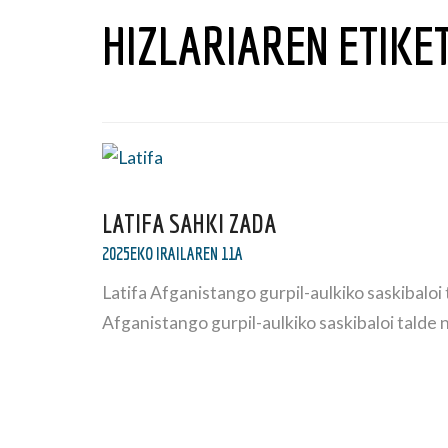
HIZLARIAREN ETIKE
LATIFA SAHKI ZADA
2025EKO IRAILAREN 11A
Latifa Afganistango gurpil-aulkiko saskibaloi
Afganistango gurpil-aulkiko saskibaloi talde 