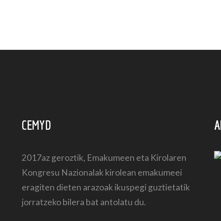
CEMYD
A
2017az geroztik, Emakumeen eta Kirolaren
Kongresu Nazionalak kirolean emakumeei
eragiten dieten arazoak ikuspegi guztietatik
jorratzeko bilera bat antolatu du.