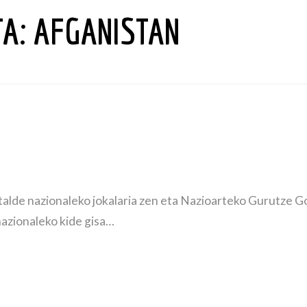
TA:
AFGANISTAN
 talde nazionaleko jokalaria zen eta Nazioarteko Gurutze Go
nazionaleko kide gisa…