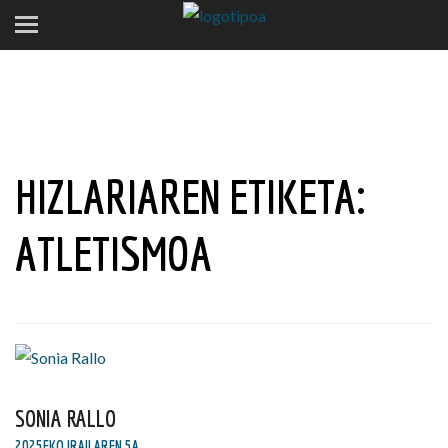
HIZLARIAREN ETIKETA:
ATLETISMOA
SONIA RALLO
2025EKO IRAILAREN 5A