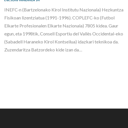
INEFC-n (Bartzelonako Kirol Institutu Nazionala) Hezkuntza
Fisikoan lizentziatua (1991-1996). COPLEFC-ko (Futbol
Elkarte Profesionalen Elkarte Nazionala) 7805 kidea. Gaur
egun, eta 1998tik, Consell Esportiu del Vallès Occidental-eko
(Sabadell Haraneko Kirol Kontseilua) idazkari teknikoa da.
Zuzendaritza Batzordeko kide izan da…