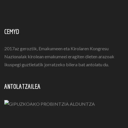
CEMYD
2017az geroztik, Emakumeen eta Kirolaren Kongresu
Nazionalak kirolean emakumeei eragiten dieten arazoak
ikuspegi guztietatik jorratzeko bilera bat antolatu du.
ANTOLATZAILEA