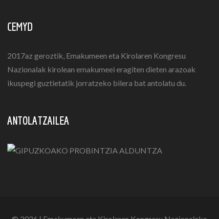
CEMYD
2017az geroztik, Emakumeen eta Kirolaren Kongresu
Nazionalak kirolean emakumeei eragiten dieten arazoak
ikuspegi guztietatik jorratzeko bilera bat antolatu du.
ANTOLATZAILEA
© 2026 | Emakumeen eta Kirolaren Kongresu Nazionaleko