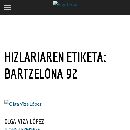
HIZLARIAREN ETIKETA:
BARTZELONA 92
OLGA VIZA LÓPEZ
2025EKO URRIAREN 2A