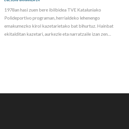
1978an hasi zuen bere ibilbidea TVE Kataluniako
Polideportivo programan, herrialdeko lehenengo
emakumezko kirol kazetarietako bat bihurtuz. Hainbat
ekitalditan kazetari, aurkezle eta narratzaile izan zen…