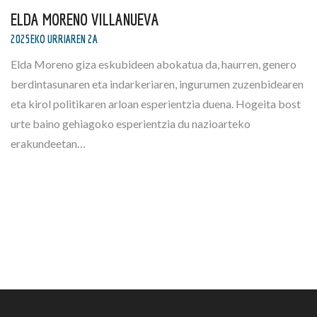
ELDA MORENO VILLANUEVA
2025EKO URRIAREN 2A
Elda Moreno giza eskubideen abokatua da, haurren, genero
berdintasunaren eta indarkeriaren, ingurumen zuzenbidearen
eta kirol politikaren arloan esperientzia duena. Hogeita bost
urte baino gehiagoko esperientzia du nazioarteko
erakundeetan…