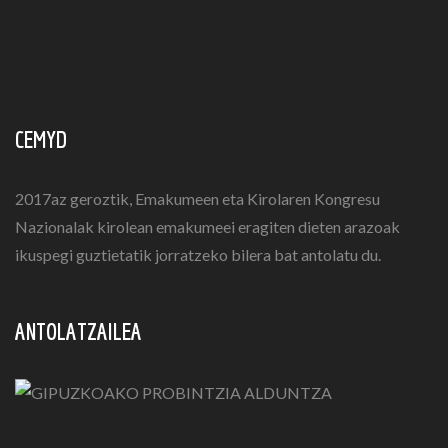
CEMYD
2017az geroztik, Emakumeen eta Kirolaren Kongresu
Nazionalak kirolean emakumeei eragiten dieten arazoak
ikuspegi guztietatik jorratzeko bilera bat antolatu du.
ANTOLATZAILEA