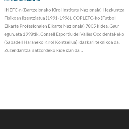
INEFC-n (Bartzelonako Kirol Institutu Nazionala) Hezkuntza
Fisikoan lizentziatua (1991-1996). COPLEFC-ko (Futbol
Elkarte Profesionalen Elkarte Nazionala) 7805 kidea. Gaur
egun, eta 1998tik, Consell Esportiu del Vallès Occidental-eko
(Sabadell Haraneko Kirol Kontseilua) idazkari teknikoa da.
Zuzendaritza Batzordeko kide izan da…