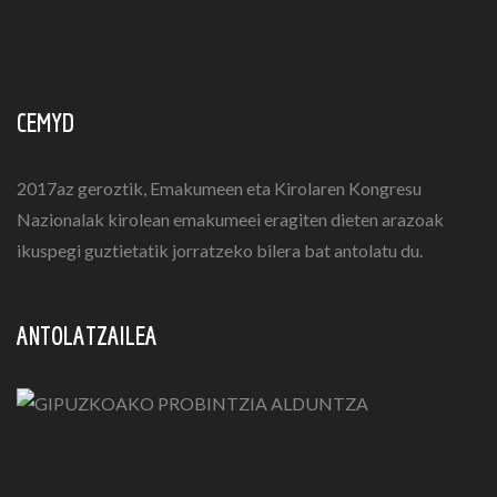
CEMYD
2017az geroztik, Emakumeen eta Kirolaren Kongresu
Nazionalak kirolean emakumeei eragiten dieten arazoak
ikuspegi guztietatik jorratzeko bilera bat antolatu du.
ANTOLATZAILEA