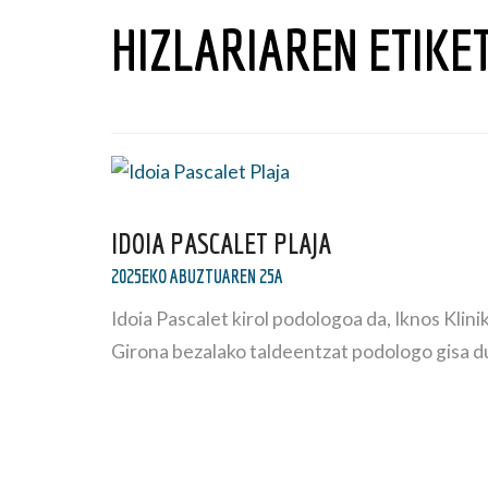
HIZLARIAREN ETIKE
IDOIA PASCALET PLAJA
2025EKO ABUZTUAREN 25A
Idoia Pascalet kirol podologoa da, Iknos Kli
Girona bezalako taldeentzat podologo gisa 