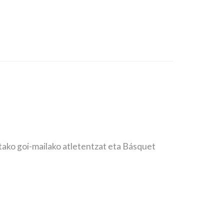
etako goi-mailako atletentzat eta Básquet