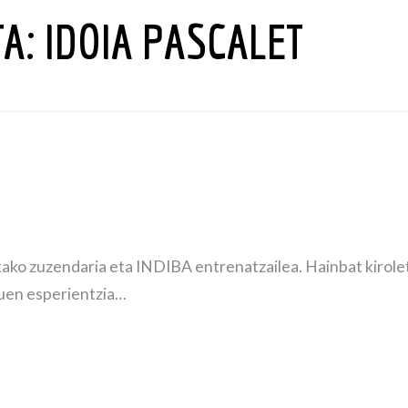
TA:
IDOIA PASCALET
nikako zuzendaria eta INDIBA entrenatzailea. Hainbat kirol
duen esperientzia…