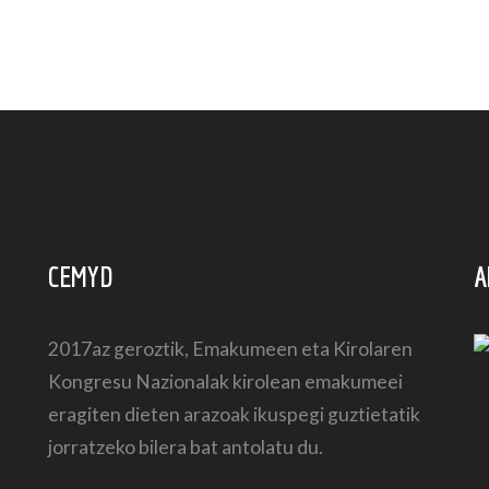
CEMYD
A
2017az geroztik, Emakumeen eta Kirolaren
Kongresu Nazionalak kirolean emakumeei
eragiten dieten arazoak ikuspegi guztietatik
jorratzeko bilera bat antolatu du.