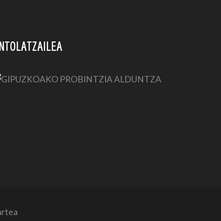
NTOLATZAILEA
artea