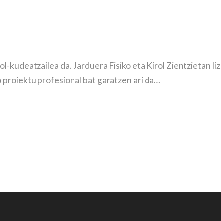
l-kudeatzailea da. Jarduera Fisiko eta Kirol Zientzietan l
 proiektu profesional bat garatzen ari da…