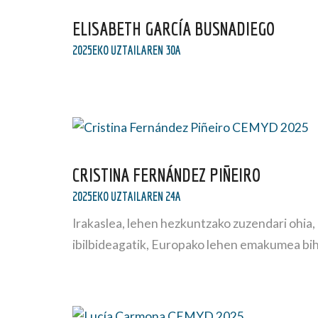
ELISABETH GARCÍA BUSNADIEGO
2025EKO UZTAILAREN 30A
CRISTINA FERNÁNDEZ PIÑEIRO
2025EKO UZTAILAREN 24A
Irakaslea, lehen hezkuntzako zuzendari ohia
ibilbideagatik, Europako lehen emakumea bih