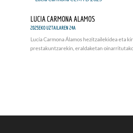
LUCIA CARMONA ALAMOS
2025EKO UZTAILAREN 24A
Lucía Carmona Álamos hezitzailekidea eta kiro
prestakuntzarekin, eraldaketan oinarritutako