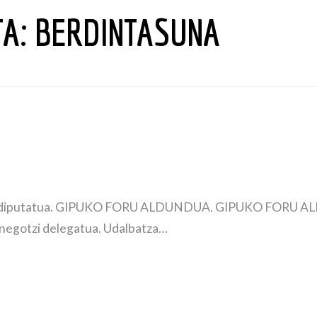
TA:
BERDINTASUNA
etako diputatua. GIPUKO FORU ALDUNDUA. GIPUKO FORU A
zinegotzi delegatua. Udalbatza…