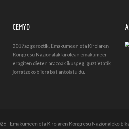
CEMYD
A
2017az geroztik, Emakumeen eta Kirolaren
Kongresu Nazionalak kirolean emakumeei
eragiten dieten arazoak ikuspegi guztietatik
jorratzeko bilera bat antolatu du.
26 | Emakumeen eta Kirolaren Kongresu Nazionaleko Elk