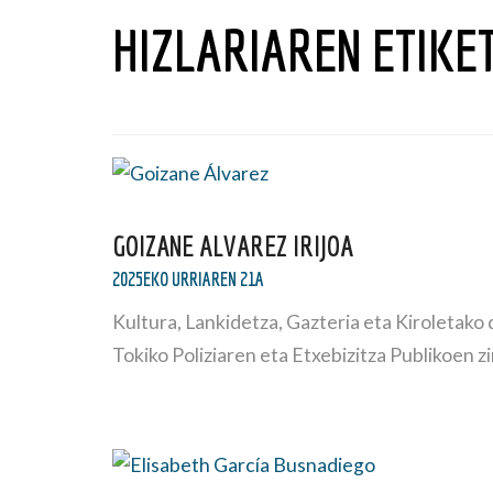
HIZLARIAREN ETIKE
GOIZANE ALVAREZ IRIJOA
2025EKO URRIAREN 21A
Kultura, Lankidetza, Gazteria eta Kirol
Tokiko Poliziaren eta Etxebizitza Publikoen 