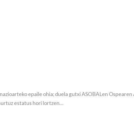
, nazioarteko epaile ohia; duela gutxi ASOBALen Ospearen 
urtuz estatus hori lortzen…