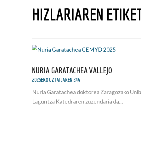
HIZLARIAREN ETIKE
NURIA GARATACHEA VALLEJO
2025EKO UZTAILAREN 24A
Nuria Garatachea doktorea Zaragozako Uniber
Laguntza Katedraren zuzendaria da…