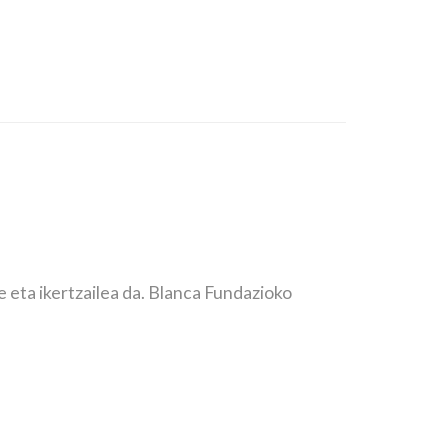
 eta ikertzailea da. Blanca Fundazioko