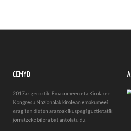
CEMYD
A
2017az geroztik, Emakumeen eta Kirolaren
Kongresu Nazionalak kirolean emakumeei
eragiten dieten arazoak ikuspegi guztietatik
jorratzeko bilera bat antolatu du.