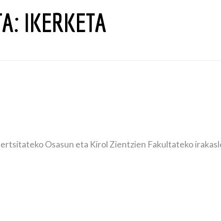
TA:
IKERKETA
tsitateko Osasun eta Kirol Zientzien Fakultateko irakasle