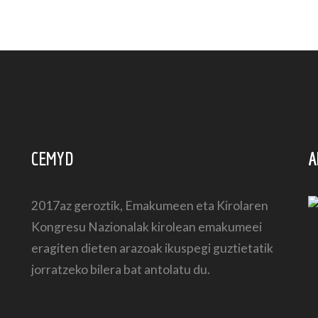
CEMYD
A
2017az geroztik, Emakumeen eta Kirolaren
Kongresu Nazionalak kirolean emakumeei
eragiten dieten arazoak ikuspegi guztietatik
jorratzeko bilera bat antolatu du.