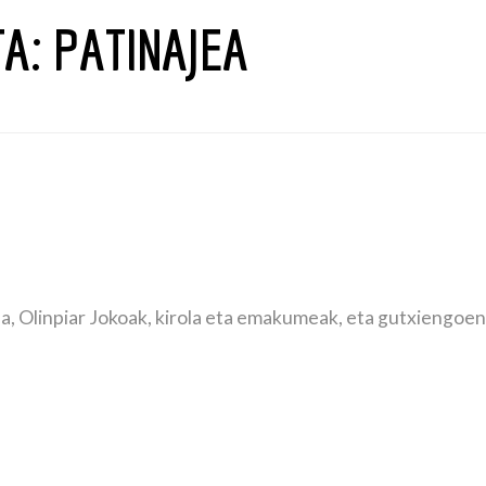
TA:
PATINAJEA
a, Olinpiar Jokoak, kirola eta emakumeak, eta gutxiengoen 