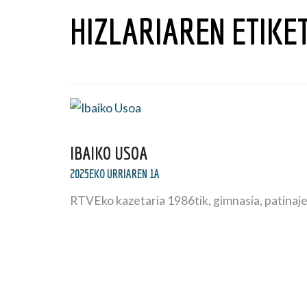
HIZLARIAREN ETIKE
IBAIKO USOA
2025EKO URRIAREN 1A
RTVEko kazetaria 1986tik, gimnasia, patinaje