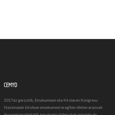
CEMYD
2017az geroztik, Emakumeen eta Kirolaren Kongresu
Nazionalak kirolean emakumeei eragiten dieten arazoak
ikuspegi guztietatik jorratzeko bilera bat antolatu du.