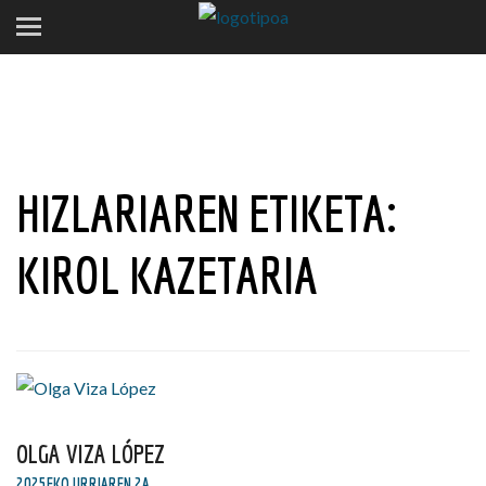
HIZLARIAREN ETIKETA:
KIROL KAZETARIA
OLGA VIZA LÓPEZ
2025EKO URRIAREN 2A