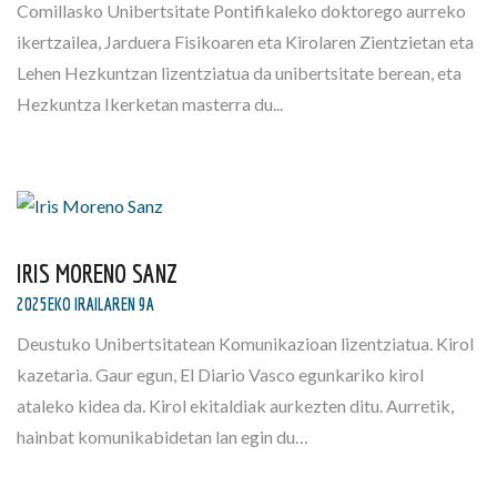
Comillasko Unibertsitate Pontifikaleko doktorego aurreko
ikertzailea, Jarduera Fisikoaren eta Kirolaren Zientzietan eta
Lehen Hezkuntzan lizentziatua da unibertsitate berean, eta
Hezkuntza Ikerketan masterra du...
IRIS MORENO SANZ
2025EKO IRAILAREN 9A
Deustuko Unibertsitatean Komunikazioan lizentziatua. Kirol
kazetaria. Gaur egun, El Diario Vasco egunkariko kirol
ataleko kidea da. Kirol ekitaldiak aurkezten ditu. Aurretik,
hainbat komunikabidetan lan egin du…