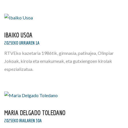
IBAIKO USOA
2025EKO URRIAREN 1A
RTVEko kazetaria 1986tik, gimnasia, patinajea, Olinpiar
Jokoak, kirola eta emakumeak, eta gutxiengoen kirolak
espezializatua.
MARIA DELGADO TOLEDANO
2025EKO IRAILAREN 30A