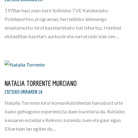
1978an hasi zuen bere ibilbidea TVE Kataluniako
Polideportivo programan, herrialdeko lehenengo
emakumezko kirol kazetarietako bat bihurtuz. Hainbat
ekitalditan kazetari, aurkezle eta narratzaile izan zen…
NATALIA TORRENTE MURCIANO
2025EKO URRIAREN 1A
Natalia Torrente kirol komunikabideetan hamabost urte
baino gehiagoko esperientzia duen kazetaria da. Rubiales
kasuaren estaldura Relevon zuzendu zuen eta gaur egun
Elkartean lan egiten du…