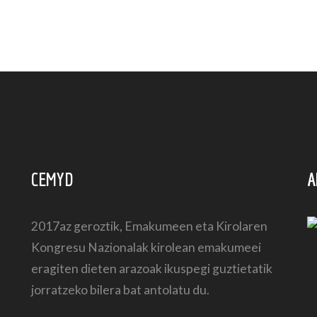
CEMYD
A
2017az geroztik, Emakumeen eta Kirolaren
Kongresu Nazionalak kirolean emakumeei
eragiten dieten arazoak ikuspegi guztietatik
jorratzeko bilera bat antolatu du.