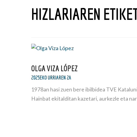
HIZLARIAREN ETIKE
OLGA VIZA LÓPEZ
2025EKO URRIAREN 2A
1978an hasi zuen bere ibilbidea TVE Katalun
Hainbat ekitalditan kazetari, aurkezle eta na