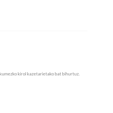
umezko kirol kazetarietako bat bihurtuz.