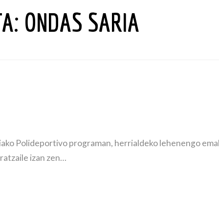
TA:
ONDAS SARIA
iako Polideportivo programan, herrialdeko lehenengo emak
rratzaile izan zen…