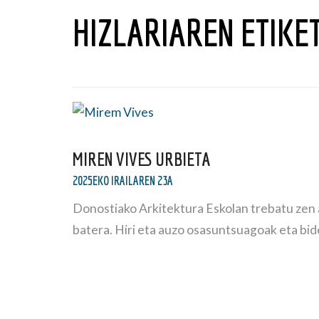
HIZLARIAREN ETIKE
MIREN VIVES URBIETA
2025EKO IRAILAREN 23A
Donostiako Arkitektura Eskolan trebatu zen a
batera. Hiri eta auzo osasuntsuagoak eta bid