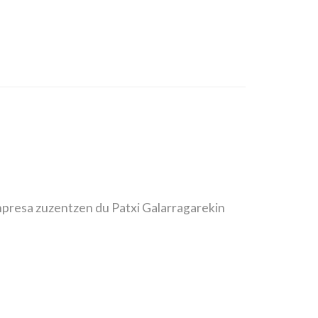
enpresa zuzentzen du Patxi Galarragarekin