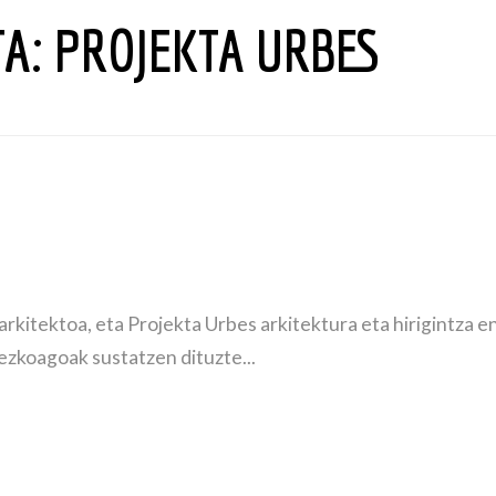
TA:
PROJEKTA URBES
rkitektoa, eta Projekta Urbes arkitektura eta hirigintza 
ezkoagoak sustatzen dituzte...