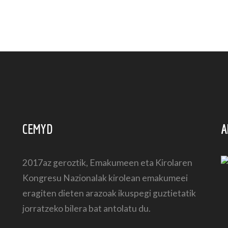
CEMYD
A
2017az geroztik, Emakumeen eta Kirolaren
Kongresu Nazionalak kirolean emakumeei
eragiten dieten arazoak ikuspegi guztietatik
jorratzeko bilera bat antolatu du.