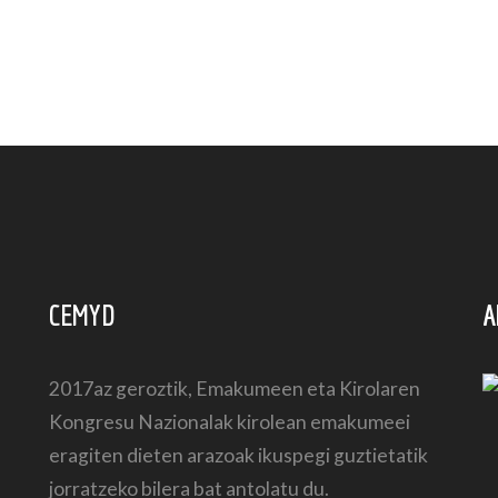
CEMYD
A
2017az geroztik, Emakumeen eta Kirolaren
Kongresu Nazionalak kirolean emakumeei
eragiten dieten arazoak ikuspegi guztietatik
jorratzeko bilera bat antolatu du.