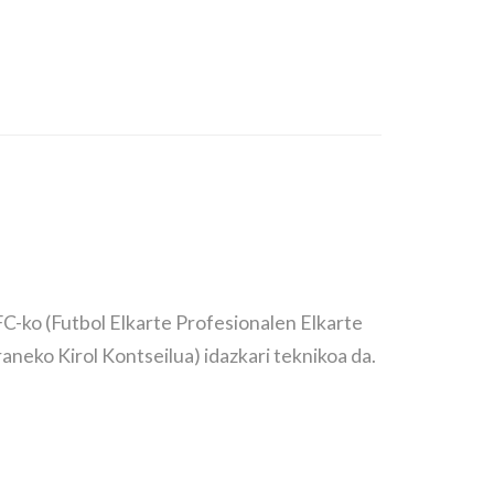
C-ko (Futbol Elkarte Profesionalen Elkarte
aneko Kirol Kontseilua) idazkari teknikoa da.