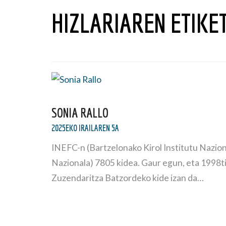
HIZLARIAREN ETIKE
SONIA RALLO
2025EKO IRAILAREN 5A
INEFC-n (Bartzelonako Kirol Institutu Nazio
Nazionala) 7805 kidea. Gaur egun, eta 1998tik
Zuzendaritza Batzordeko kide izan da…