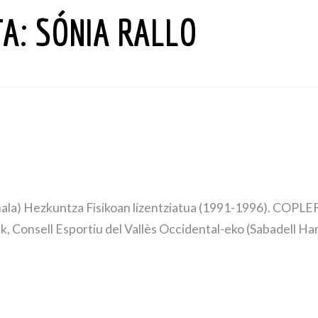
TA:
SÓNIA RALLO
nala) Hezkuntza Fisikoan lizentziatua (1991-1996). COPLEF
, Consell Esportiu del Vallès Occidental-eko (Sabadell Har