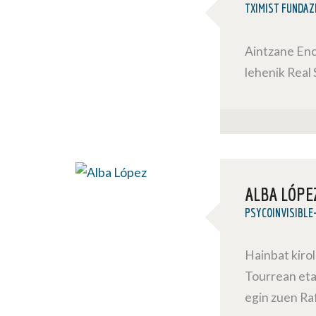
TXIMIST FUNDAZ
Aintzane Enc
lehenik Real
ALBA LÓPE
PSYCOINVISIBLE
Hainbat kiro
Tourrean eta 
egin zuen Raf