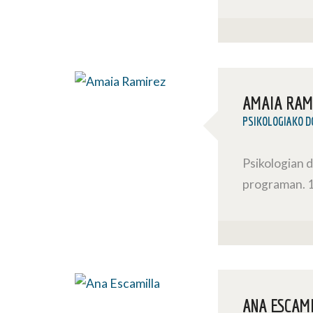
AMAIA RAM
PSIKOLOGIAKO 
Psikologian 
programan. 19
ANA ESCAM