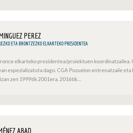
MINGUEZ PEREZ
REZKO ETA BRONTZEZKO ELKARTEKO PRESIDENTEA
Bronce elkarteko presidentea/proiektuen koordinatzailea. C
ean espezializatuta dago. CGA Pozuelon entrenatzaile eta 
 izan zen 1999tik 2001era. 2016tik…
MÉNEZ ABAD