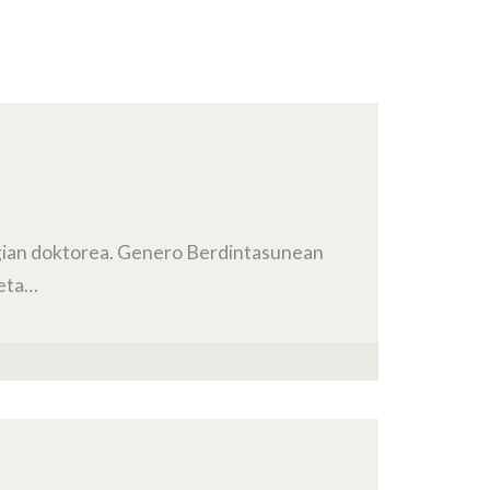
logian doktorea. Genero Berdintasunean
 eta…