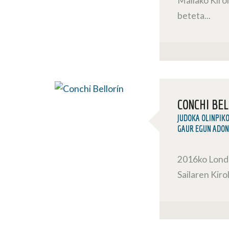
Mailako Kiro
beteta...
CONCHI BE
JUDOKA OLINPIK
GAUR EGUN ADON
2016ko Lond
Sailaren Kir