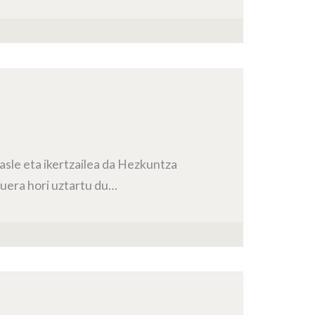
asle eta ikertzailea da Hezkuntza
duera hori uztartu du…