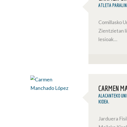
ATLETA PARALIN
Comillasko U
Zientzietan 
lesioak…
CARMEN M
ALACANTEKO UNI
KIDEA.
Jarduera Fis