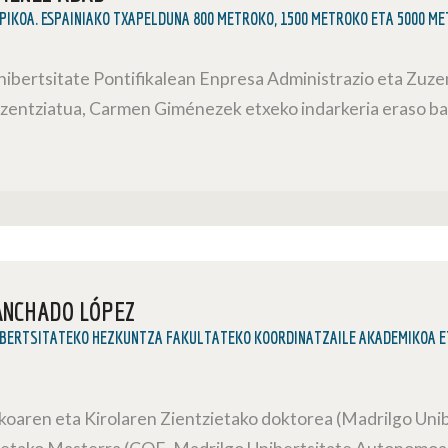
PIKOA. ESPAINIAKO TXAPELDUNA 800 METROKO, 1500 METROKO ETA 5000 M
nibertsitate Pontifikalean Enpresa Administrazio eta Zuze
lizentziatua, Carmen Giménezek etxeko indarkeria eraso b
ANCHADO LÓPEZ
BERTSITATEKO HEZKUNTZA FAKULTATEKO KOORDINATZAILE AKADEMIKOA E
ikoaren eta Kirolaren Zientzietako doktorea (Madrilgo Unib