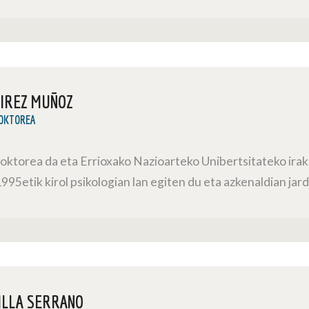
IREZ MUÑOZ
DOKTOREA
doktorea da eta Errioxako Nazioarteko Unibertsitateko irak
95etik kirol psikologian lan egiten du eta azkenaldian jar
ILLA SERRANO