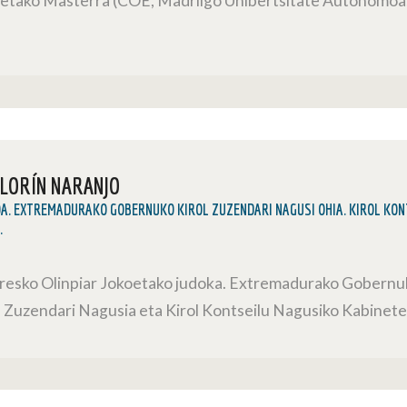
letako Masterra (COE, Madrilgo Unibertsitate Autonomoa, 
LLORÍN NARANJO
OA. EXTREMADURAKO GOBERNUKO KIROL ZUZENDARI NAGUSI OHIA. KIROL KONT
.
resko Olinpiar Jokoetako judoka. Extremadurako Gobernu
ol Zuzendari Nagusia eta Kirol Kontseilu Nagusiko Kabinete