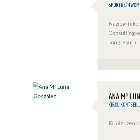
SPORTNET4WOM
Nazioarteko 
Consulting-en
kongresura..
ANA Mª LU
KIROL KONTSEIL
Kirol zuzenb