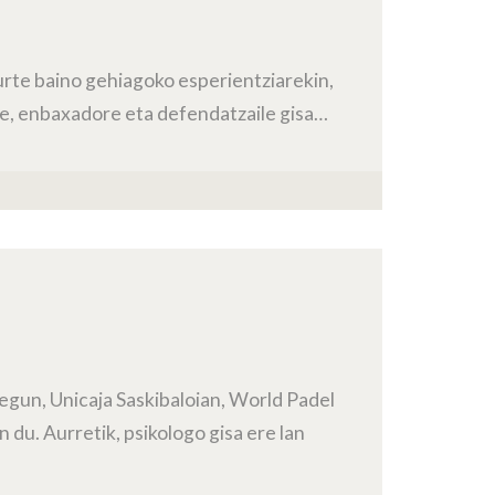
rte baino gehiagoko esperientziarekin,
ile, enbaxadore eta defendatzaile gisa…
egun, Unicaja Saskibaloian, World Padel
 du. Aurretik, psikologo gisa ere lan