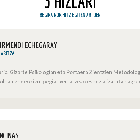
3 HIZLARI
BEGIRA NOR HITZ EGITEN ARI DEN
URMENDI ECHEGARAY
LARITZA
laria. Gizarte Psikologian eta Portaera Zientzien Metodo
rolean genero ikuspegia txertatzean espezializatuta dago,
NCINAS