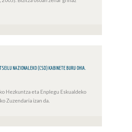
2005). Bizitza osoan zehar grinaz
SEILU NAZIONALEKO (CSD) KABINETE BURU OHIA.
ko Hezkuntza eta Enplegu Eskualdeko
ko Zuzendaria izan da.