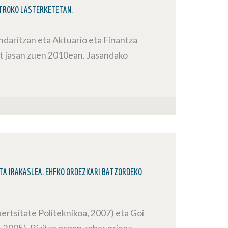
ETROKO LASTERKETETAN.
ndaritzan eta Aktuario eta Finantza
at jasan zuen 2010ean. Jasandako
TA IRAKASLEA. EHFKO ORDEZKARI BATZORDEKO
ertsitate Politeknikoa, 2007) eta Goi