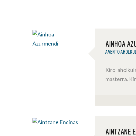
AINHOA AZ
AVENTO AHOLKU
Kirol aholku
masterra. Ki
AINTZANE E