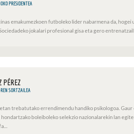
IOKO PRESIDENTEA
inas emakumezkoen futboleko lider nabarmena da, hogei u
 Sociedadeko jokalari profesional gisa eta gero entrenatza
Z PÉREZ
-REN SORTZAILEA
letan trebatutako errendimendu handiko psikologoa. Gaur 
hondartzako boleiboleko selekzio nazionalarekin lan egiten
a...