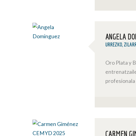
ANGELA DO
URREZKO, ZILAR
Oro Plata y 
entrenatzail
profesionala
CARMEN GI