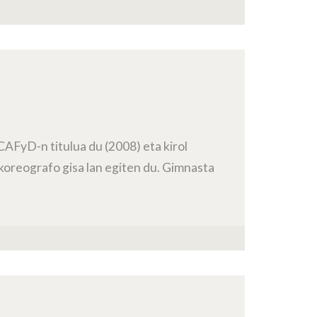
AFyD-n titulua du (2008) eta kirol
koreografo gisa lan egiten du. Gimnasta