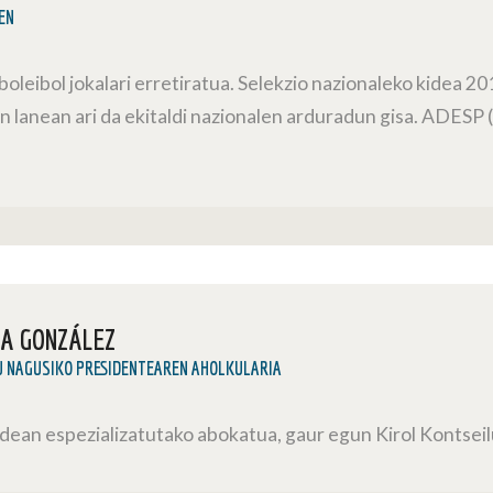
EN
boleibol jokalari erretiratua. Selekzio nazionaleko kidea 
 lanean ari da ekitaldi nazionalen arduradun gisa. ADESP (
.
NA GONZÁLEZ
U NAGUSIKO PRESIDENTEAREN AHOLKULARIA
idean espezializatutako abokatua, gaur egun Kirol Kontsei