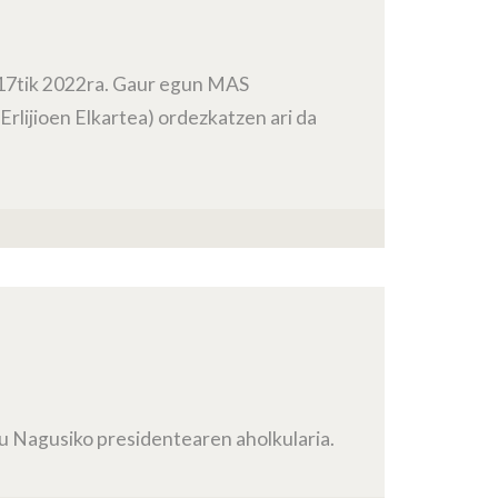
2017tik 2022ra. Gaur egun MAS
Erlijioen Elkartea) ordezkatzen ari da
lu Nagusiko presidentearen aholkularia.