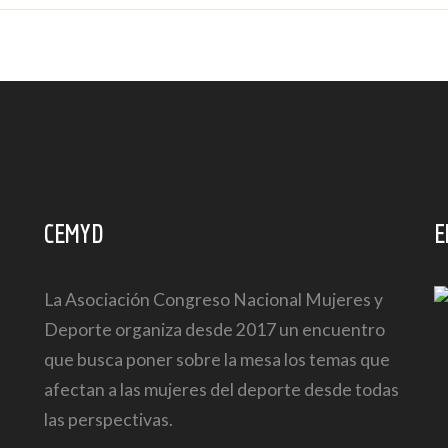
CEMYD
E
La Asociación Congreso Nacional Mujeres y
Deporte organiza desde 2017 un encuentro
que busca poner sobre la mesa los temas que
afectan a las mujeres del deporte desde todas
las perspectivas.