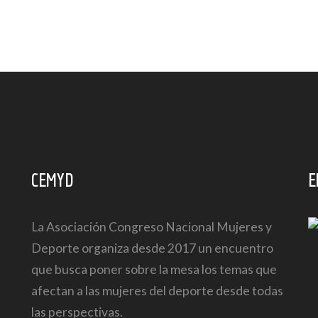
CEMYD
E
La Asociación Congreso Nacional Mujeres y
Deporte organiza desde 2017 un encuentro
que busca poner sobre la mesa los temas que
afectan a las mujeres del deporte desde todas
las perspectivas.