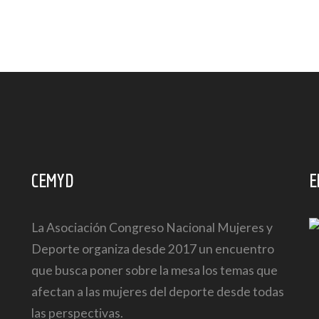
CEMYD
E
La Asociación Congreso Nacional Mujeres y
Deporte organiza desde 2017 un encuentro
que busca poner sobre la mesa los temas que
afectan a las mujeres del deporte desde todas
las perspectivas.