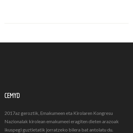
CEMYD
2017az geroztik, Emakumeen eta Kirolaren Kongresu
Nazionalak kirolean emakumeei eragiten dieten arazoak
ikuspegi guztietatik jorratzeko bilera bat antolatu du.