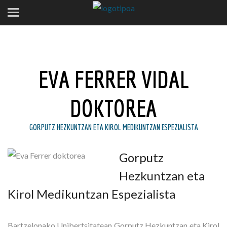
EVA FERRER VIDAL
DOKTOREA
GORPUTZ HEZKUNTZAN ETA KIROL MEDIKUNTZAN ESPEZIALISTA
Gorputz
Hezkuntzan eta
Kirol Medikuntzan Espezialista
Bartzelonako Unibertsitatean Gorputz Hezkuntzan eta Kirol