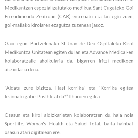
Medikuntzan espezializatutako medikua, Sant Cugateko Goi
Errendimendu Zentroan (CAR) entrenatu eta lan egin zuen,
goi-mailako kirolaren ezagutza zuzenean jasoz.
Gaur egun, Bartzelonako St Joan de Deu Ospitaleko Kirol
Medikuntza Unitatean egiten du lan eta Advance Medical-en
kolaboratzaile aholkularia da, bigarren iritzi medikoen
aitzindaria dena.
“Aldatu zure bizitza. Hasi korrika” eta “Korrika egitea
lesionatu gabe. Posible al da?” liburuen egilea
Osasun eta kirol aldizkarietan kolaboratzen du, hala nola
Sportlife, Woman's Health eta Salud Total, baita hainbat
osasun atari digitalean ere.