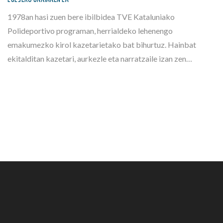
1978an hasi zuen bere ibilbidea TVE Kataluniako
Polideportivo programan, herrialdeko lehenengo
emakumezko kirol kazetarietako bat bihurtuz. Hainbat
ekitalditan kazetari, aurkezle eta narratzaile izan zen…