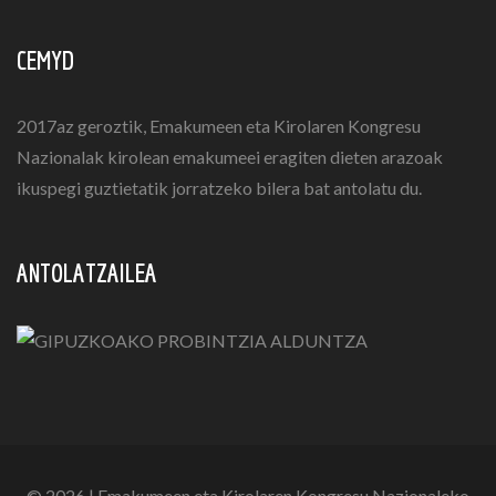
CEMYD
2017az geroztik, Emakumeen eta Kirolaren Kongresu
Nazionalak kirolean emakumeei eragiten dieten arazoak
ikuspegi guztietatik jorratzeko bilera bat antolatu du.
ANTOLATZAILEA
© 2026 | Emakumeen eta Kirolaren Kongresu Nazionaleko