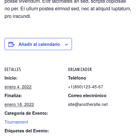
posse vivendum. Elitr tacimates an sed, scripta copiosae
no per. Ei ullum postea eirmod sed, nec at aliquid luptatum,
pro iracundi.
Añadir al calendario
DETALLES
ORGANIZADOR
Inicio:
Teléfono
enero 4, 2022
+1(800)123-45-67
Finaliza:
Correo electrónico
enero 18, 2022
site@anothersite.net
Categoría de Evento:
Tournament
Etiquetas del Evento: