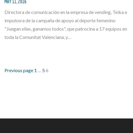
MAY 11, 2016
Directora de comunicación en la empresa de vending, Teika e
impulsora de la campaña de apoyo al deporte femenino
"Juegan ellas, ganamos todos", que patrocina a 17 equipos en
toda la Comunitat Valenciana, y…
PAGINACIÓN
Page
Page
Page
Previous page
1
…
5
6
DE
ENTRADAS